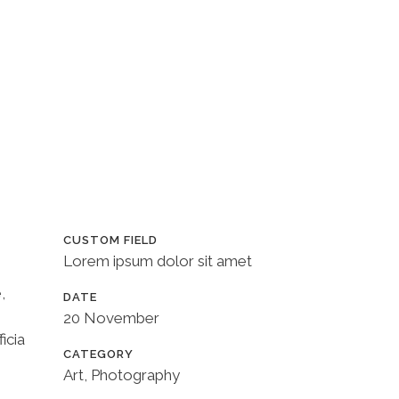
ABOUT US
SERVICES
CONTACT US
CUSTOM FIELD
Lorem ipsum dolor sit amet
,
DATE
20 November
icia
CATEGORY
Art, Photography