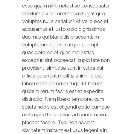
esse quam nihil molestiae consequatur,
vel illum qui dolorem eum fugiat quo
voluptas nulla pariatur? At vero eos et
accusamus et iusto odio dignissimos
ducimus qui blanditiis praesentium
voluptatum deleniti atque corrupti
quos dolores et quas molestias
excepturi sint occaecati cupiditate non
provident, similique sunt in culpa qui
officia deserunt mollitia animi, id est
laborum et dolorum fuga. Et harum
quidem rerum facilis est et expedita
distinctio. Nam libero tempore, cum
soluta nobis est eligendi optio cumque
nihil impedit quo minus id quod maxime
placeat facere. Typi non habent
claritatem insitam; est usus legentis in