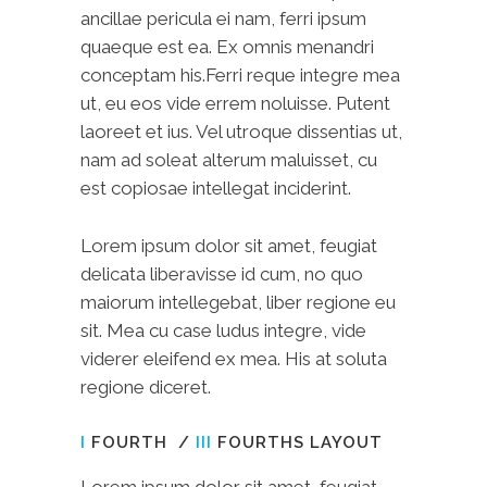
ancillae pericula ei nam, ferri ipsum
quaeque est ea. Ex omnis menandri
conceptam his.Ferri reque integre mea
ut, eu eos vide errem noluisse. Putent
laoreet et ius. Vel utroque dissentias ut,
nam ad soleat alterum maluisset, cu
est copiosae intellegat inciderint.
Lorem ipsum dolor sit amet, feugiat
delicata liberavisse id cum, no quo
maiorum intellegebat, liber regione eu
sit. Mea cu case ludus integre, vide
viderer eleifend ex mea. His at soluta
regione diceret.
I
FOURTH /
III
FOURTHS LAYOUT