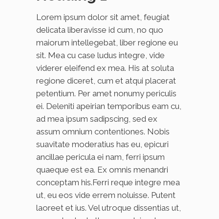
Lorem ipsum dolor sit amet, feugiat
delicata liberavisse id cum, no quo
maiorum intellegebat, liber regione eu
sit. Mea cu case ludus integre, vide
viderer eleifend ex mea. His at soluta
regione diceret, cum et atqui placerat
petentium. Per amet nonumy periculis
ei. Deleniti apeirian temporibus eam cu,
ad mea ipsum sadipscing, sed ex
assum omnium contentiones. Nobis
suavitate moderatius has eu, epicuri
ancillae pericula ei nam, ferri ipsum
quaeque est ea. Ex omnis menandri
conceptam his.Ferri reque integre mea
ut, eu eos vide errem noluisse. Putent
laoreet et ius. Vel utroque dissentias ut,