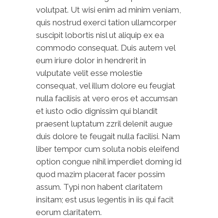
volutpat. Ut wisi enim ad minim veniam,
quis nostrud exerci tation ullamcorper
suscipit lobortis nisl ut aliquip ex ea
commodo consequat. Duis autem vel
eum iriure dolor in hendrerit in
vulputate velit esse molestie
consequat, vel illum dolore eu feugiat
nulla facilisis at vero eros et accumsan
et iusto odio dignissim qui blandit
praesent luptatum zzril delenit augue
duis dolore te feugait nulla facilisi. Nam
liber tempor cum soluta nobis eleifend
option congue nihil imperdiet doming id
quod mazim placerat facer possim
assum. Typi non habent claritatem
insitam; est usus legentis in iis qui facit
eorum claritatem.