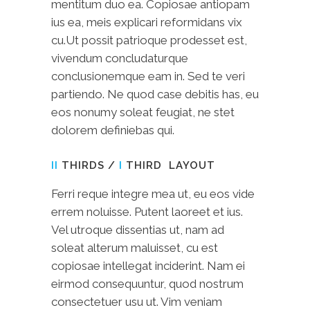
mentitum duo ea. Copiosae antiopam
ius ea, meis explicari reformidans vix
cu.Ut possit patrioque prodesset est,
vivendum concludaturque
conclusionemque eam in. Sed te veri
partiendo. Ne quod case debitis has, eu
eos nonumy soleat feugiat, ne stet
dolorem definiebas qui.
II
THIRDS /
I
THIRD LAYOUT
Ferri reque integre mea ut, eu eos vide
errem noluisse. Putent laoreet et ius.
Vel utroque dissentias ut, nam ad
soleat alterum maluisset, cu est
copiosae intellegat inciderint. Nam ei
eirmod consequuntur, quod nostrum
consectetuer usu ut. Vim veniam