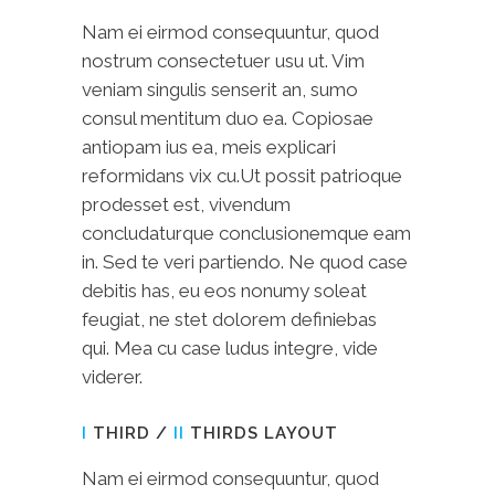
Nam ei eirmod consequuntur, quod
nostrum consectetuer usu ut. Vim
veniam singulis senserit an, sumo
consul mentitum duo ea. Copiosae
antiopam ius ea, meis explicari
reformidans vix cu.Ut possit patrioque
prodesset est, vivendum
concludaturque conclusionemque eam
in. Sed te veri partiendo. Ne quod case
debitis has, eu eos nonumy soleat
feugiat, ne stet dolorem definiebas
qui. Mea cu case ludus integre, vide
viderer.
I
THIRD /
II
THIRDS LAYOUT
Nam ei eirmod consequuntur, quod