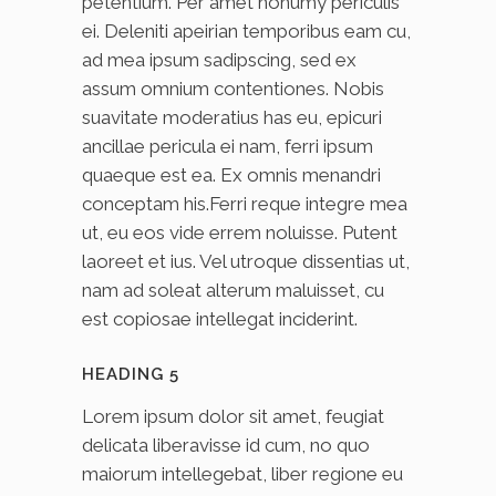
petentium. Per amet nonumy periculis
ei. Deleniti apeirian temporibus eam cu,
ad mea ipsum sadipscing, sed ex
assum omnium contentiones. Nobis
suavitate moderatius has eu, epicuri
ancillae pericula ei nam, ferri ipsum
quaeque est ea. Ex omnis menandri
conceptam his.Ferri reque integre mea
ut, eu eos vide errem noluisse. Putent
laoreet et ius. Vel utroque dissentias ut,
nam ad soleat alterum maluisset, cu
est copiosae intellegat inciderint.
HEADING 5
Lorem ipsum dolor sit amet, feugiat
delicata liberavisse id cum, no quo
maiorum intellegebat, liber regione eu