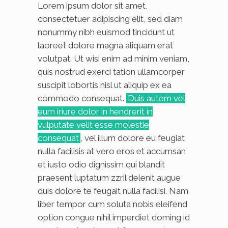
Lorem ipsum dolor sit amet,
consectetuer adipiscing elit, sed diam
nonummy nibh euismod tincidunt ut
laoreet dolore magna aliquam erat
volutpat. Ut wisi enim ad minim veniam,
quis nostrud exerci tation ullamcorper
suscipit lobortis nisl ut aliquip ex ea
commodo consequat.
Duis autem vel
eum iriure dolor in hendrerit in
vulputate velit esse molestie
consequat
, vel illum dolore eu feugiat
nulla facilisis at vero eros et accumsan
et iusto odio dignissim qui blandit
praesent luptatum zzril delenit augue
duis dolore te feugait nulla facilisi. Nam
liber tempor cum soluta nobis eleifend
option congue nihil imperdiet doming id