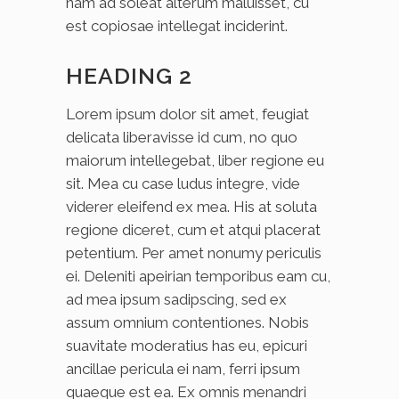
nam ad soleat alterum maluisset, cu
est copiosae intellegat inciderint.
HEADING 2
Lorem ipsum dolor sit amet, feugiat
delicata liberavisse id cum, no quo
maiorum intellegebat, liber regione eu
sit. Mea cu case ludus integre, vide
viderer eleifend ex mea. His at soluta
regione diceret, cum et atqui placerat
petentium. Per amet nonumy periculis
ei. Deleniti apeirian temporibus eam cu,
ad mea ipsum sadipscing, sed ex
assum omnium contentiones. Nobis
suavitate moderatius has eu, epicuri
ancillae pericula ei nam, ferri ipsum
quaeque est ea. Ex omnis menandri