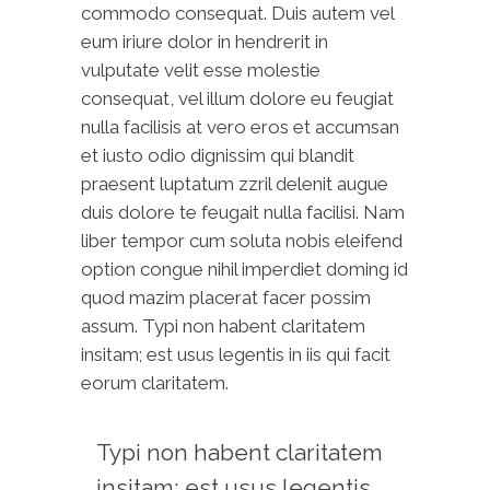
commodo consequat. Duis autem vel
eum iriure dolor in hendrerit in
vulputate velit esse molestie
consequat, vel illum dolore eu feugiat
nulla facilisis at vero eros et accumsan
et iusto odio dignissim qui blandit
praesent luptatum zzril delenit augue
duis dolore te feugait nulla facilisi. Nam
liber tempor cum soluta nobis eleifend
option congue nihil imperdiet doming id
quod mazim placerat facer possim
assum. Typi non habent claritatem
insitam; est usus legentis in iis qui facit
eorum claritatem.
Typi non habent claritatem
insitam; est usus legentis