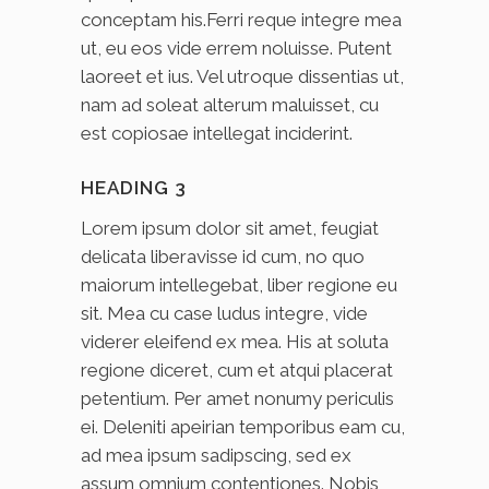
conceptam his.Ferri reque integre mea
ut, eu eos vide errem noluisse. Putent
laoreet et ius. Vel utroque dissentias ut,
nam ad soleat alterum maluisset, cu
est copiosae intellegat inciderint.
HEADING 3
Lorem ipsum dolor sit amet, feugiat
delicata liberavisse id cum, no quo
maiorum intellegebat, liber regione eu
sit. Mea cu case ludus integre, vide
viderer eleifend ex mea. His at soluta
regione diceret, cum et atqui placerat
petentium. Per amet nonumy periculis
ei. Deleniti apeirian temporibus eam cu,
ad mea ipsum sadipscing, sed ex
assum omnium contentiones. Nobis