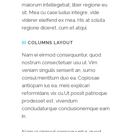
maiorum intellegebat, liber regione eu
sit. Mea cu case ludus integre, vide
viderer eleifend ex mea. His at soluta
regione diceret, cum et atqui.
III
COLUMNS LAYOUT
Nam ei eirmod consequuntur, quod
nostrum consectetuer usu ut. Vim
veniam singulis senserit an, sumo
consul mentitum duo ea. Copiosae
antiopam ius ea, meis explicari
reformidans vix cu.Ut possit patrioque
prodesset est, vivendum
concludaturque conclusionemque eam
in.
Nam ei eirmod consequuntur, quod