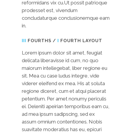
reformidans vix cu.Ut possit patrioque
prodesset est, vivendum
concludaturque conclusionemque eam
in.
III
FOURTHS /
I
FOURTH LAYOUT
Lorem ipsum dolor sit amet, feugiat
delicata liberavisse id cum, no quo
maiorum intellegebat, liber regione eu
sit. Mea cu case ludus integre, vide
viderer eleifend ex mea. His at soluta
regione diceret, cum et atqui placerat
petentium. Per amet nonumy periculis
ei. Deleniti apeirian temporibus eam cu,
ad mea ipsum sadipscing, sed ex
assum omnium contentiones. Nobis
suavitate moderatius has eu, epicuri